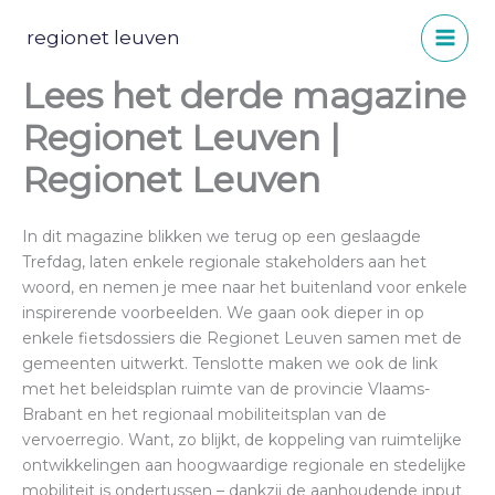
Spring
naar
regionet leuven
de
Lees het derde magazine
inhoud
Regionet Leuven |
Regionet Leuven
In dit magazine blikken we terug op een geslaagde
Trefdag, laten enkele regionale stakeholders aan het
woord, en nemen je mee naar het buitenland voor enkele
inspirerende voorbeelden. We gaan ook dieper in op
enkele fietsdossiers die Regionet Leuven samen met de
gemeenten uitwerkt. Tenslotte maken we ook de link
met het beleidsplan ruimte van de provincie Vlaams-
Brabant en het regionaal mobiliteitsplan van de
vervoerregio. Want, zo blijkt, de koppeling van ruimtelijke
ontwikkelingen aan hoogwaardige regionale en stedelijke
mobiliteit is ondertussen – dankzij de aanhoudende input