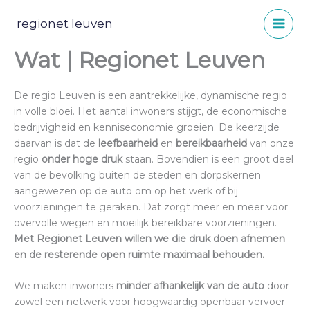
Spring
naar
regionet leuven
de
Wat | Regionet Leuven
inhoud
De regio Leuven is een aantrekkelijke, dynamische regio
in volle bloei. Het aantal inwoners stijgt, de economische
bedrijvigheid en kenniseconomie groeien. De keerzijde
daarvan is dat de
leefbaarheid
en
bereikbaarheid
van onze
regio
onder hoge druk
staan. Bovendien is een groot deel
van de bevolking buiten de steden en dorpskernen
aangewezen op de auto om op het werk of bij
voorzieningen te geraken. Dat zorgt meer en meer voor
overvolle wegen en moeilijk bereikbare voorzieningen.
Met Regionet Leuven willen we die druk doen afnemen
en de resterende open ruimte maximaal behouden.
We maken inwoners
minder afhankelijk van de auto
door
zowel een netwerk voor hoogwaardig openbaar vervoer